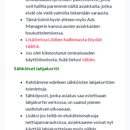
voit hallita paremmin näitä asiakkaita, jotka
eivät ole vielä valmiita tekemään varausta.
Tämä toimii hyvin yhteen myös Ads
Managerin kanssa uusien asiakkaiden
houkuttelemisessa.
Lisätietoa Liidien hallinnasta löydät
täältä.
Jos olet kiinnostunut ominaisuuden
käyttöönotosta, lisää tietosi
tähän
.
Sähköiset lahjakortit
Kehitämme edelleen sähköisten lahjakorttien
toimintoja.
Sähköposti, jonka asiakas saa ostettuaan
lahjakortin verkossa, on saanut pienen
uudistuksen ulkoasuun.
Lisäksi jos teillä on etukäteismaksuja
nettiajanvarauksissa, asiakkaanne voivat nyt
käyttää lahjakorttejaan myös näihin