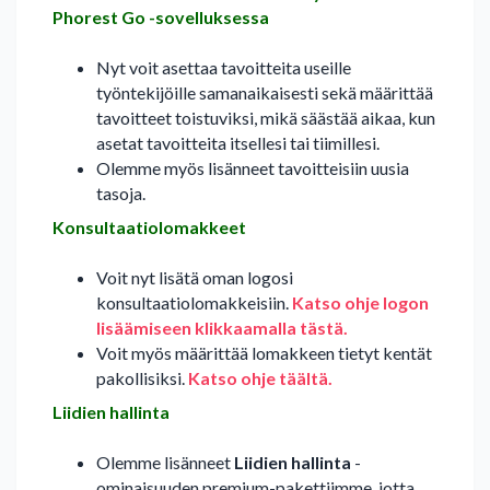
Phorest Go -sovelluksessa
Nyt voit asettaa tavoitteita useille
työntekijöille samanaikaisesti sekä määrittää
tavoitteet toistuviksi, mikä säästää aikaa, kun
asetat tavoitteita itsellesi tai tiimillesi.
Olemme myös lisänneet tavoitteisiin uusia
tasoja.
Konsultaatiolomakkeet
Voit nyt lisätä oman logosi
konsultaatiolomakkeisiin.
Katso ohje logon
lisäämiseen klikkaamalla tästä.
Voit myös määrittää lomakkeen tietyt kentät
pakollisiksi.
Katso ohje täältä.
Liidien hallinta
Olemme lisänneet
Liidien hallinta
-
ominaisuuden premium-pakettiimme, jotta