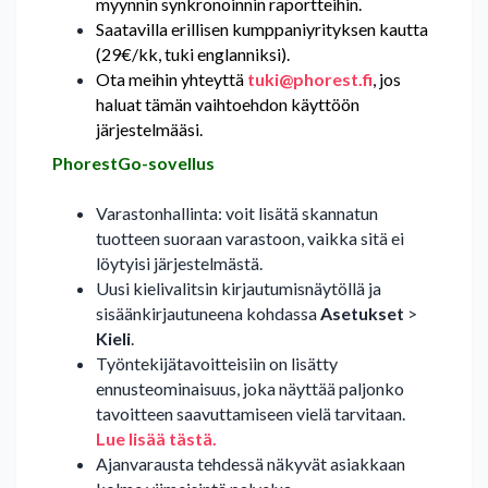
myynnin synkronoinnin raportteihin.
Saatavilla erillisen kumppaniyrityksen kautta
(29€/kk, tuki englanniksi).
Ota meihin yhteyttä
tuki@phorest.fi
, jos
haluat tämän vaihtoehdon käyttöön
järjestelmääsi.
PhorestGo-sovellus
Varastonhallinta: voit lisätä skannatun
tuotteen suoraan varastoon, vaikka sitä ei
löytyisi järjestelmästä.
Uusi kielivalitsin kirjautumisnäytöllä ja
sisäänkirjautuneena kohdassa
Asetukset
>
Kieli
.
Työntekijätavoitteisiin on lisätty
ennusteominaisuus, joka näyttää paljonko
tavoitteen saavuttamiseen vielä tarvitaan.
Lue lisää tästä.
Ajanvarausta tehdessä näkyvät asiakkaan