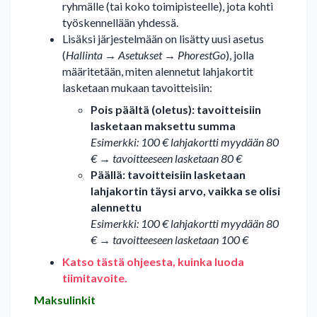
ryhmälle (tai koko toimipisteelle), jota kohti
työskennellään yhdessä.
Lisäksi järjestelmään on lisätty uusi asetus
(
Hallinta → Asetukset → PhorestGo
), jolla
määritetään, miten alennetut lahjakortit
lasketaan mukaan tavoitteisiin:
Pois päältä (oletus): tavoitteisiin
lasketaan maksettu summa
Esimerkki: 100 € lahjakortti myydään 80
€ → tavoitteeseen lasketaan 80 €
Päällä: tavoitteisiin lasketaan
lahjakortin täysi arvo, vaikka se olisi
alennettu
Esimerkki: 100 € lahjakortti myydään 80
€ → tavoitteeseen lasketaan 100 €
Katso tästä ohjeesta, kuinka luoda
tiimitavoite.
Maksulinkit