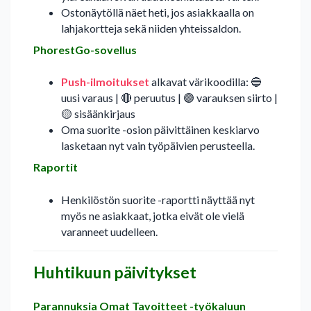
Ostonäytöllä näet heti, jos asiakkaalla on
lahjakortteja sekä niiden yhteissaldon.
PhorestGo-sovellus
Push-ilmoitukset
alkavat värikoodilla: 🔵
uusi varaus | 🔴 peruutus | 🟣 varauksen siirto |
🟡 sisäänkirjaus
Oma suorite -osion päivittäinen keskiarvo
lasketaan nyt vain työpäivien perusteella.
Raportit
Henkilöstön suorite -raportti näyttää nyt
myös ne asiakkaat, jotka eivät ole vielä
varanneet uudelleen.
Huhtikuun päivitykset
Parannuksia Omat Tavoitteet -työkaluun