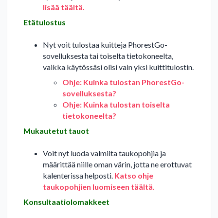
lisää täältä.
Etätulostus
Nyt voit tulostaa kuitteja PhorestGo-
sovelluksesta tai toiselta tietokoneelta,
vaikka käytössäsi olisi vain yksi kuittitulostin.
Ohje: Kuinka tulostan PhorestGo-
sovelluksesta?
Ohje: Kuinka tulostan toiselta
tietokoneelta?
Mukautetut tauot
Voit nyt luoda valmiita taukopohjia ja
määrittää niille oman värin, jotta ne erottuvat
kalenterissa helposti.
Katso ohje
taukopohjien luomiseen täältä.
Konsultaatiolomakkeet