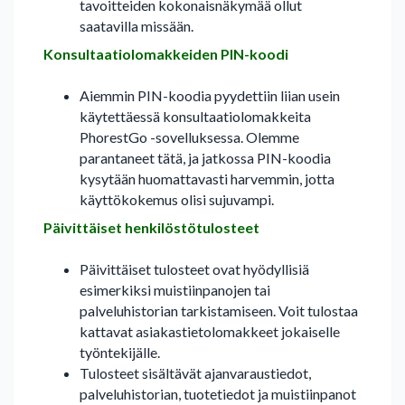
tavoitteiden kokonaisnäkymää ollut
saatavilla missään.
Konsultaatiolomakkeiden PIN-koodi
Aiemmin PIN-koodia pyydettiin liian usein
käytettäessä konsultaatiolomakkeita
PhorestGo -sovelluksessa. Olemme
parantaneet tätä, ja jatkossa PIN-koodia
kysytään huomattavasti harvemmin, jotta
käyttökokemus olisi sujuvampi.
Päivittäiset henkilöstötulosteet
Päivittäiset tulosteet ovat hyödyllisiä
esimerkiksi muistiinpanojen tai
palveluhistorian tarkistamiseen. Voit tulostaa
kattavat asiakastietolomakkeet jokaiselle
työntekijälle.
Tulosteet sisältävät ajanvaraustiedot,
palveluhistorian, tuotetiedot ja muistiinpanot