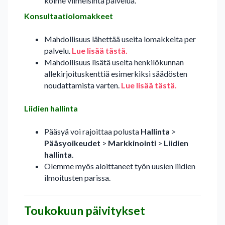
kolme viimeisintä palvelua.
Konsultaatiolomakkeet
Mahdollisuus lähettää useita lomakkeita per
palvelu.
Lue lisää tästä.
Mahdollisuus lisätä useita henkilökunnan
allekirjoituskenttiä esimerkiksi säädösten
noudattamista varten.
Lue lisää tästä.
Liidien hallinta
Pääsyä voi rajoittaa polusta
Hallinta
>
Pääsyoikeudet
>
Markkinointi
>
Liidien
hallinta
.
Olemme myös aloittaneet työn uusien liidien
ilmoitusten parissa.
Toukokuun päivitykset