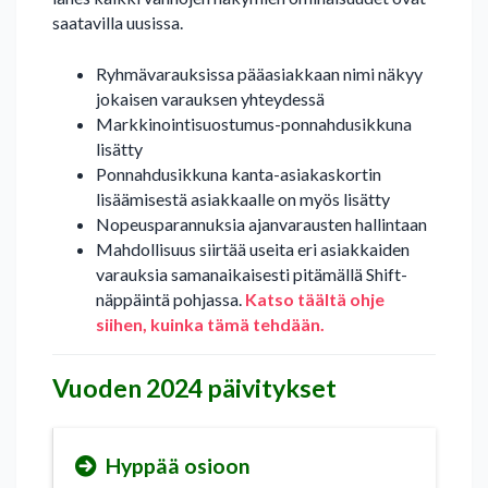
saatavilla uusissa.
Ryhmävarauksissa pääasiakkaan nimi näkyy
jokaisen varauksen yhteydessä
Markkinointisuostumus-ponnahdusikkuna
lisätty
Ponnahdusikkuna kanta-asiakaskortin
lisäämisestä asiakkaalle on myös lisätty
Nopeusparannuksia ajanvarausten hallintaan
Mahdollisuus siirtää useita eri asiakkaiden
varauksia samanaikaisesti pitämällä Shift-
näppäintä pohjassa.
Katso täältä ohje
siihen, kuinka tämä tehdään.
Vuoden 2024 päivitykset
Hyppää osioon