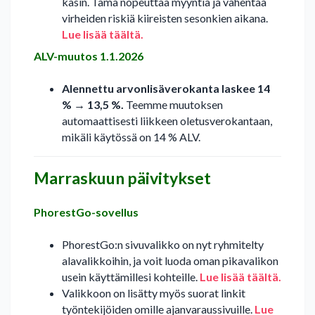
käsin. Tämä nopeuttaa myyntiä ja vähentää
virheiden riskiä kiireisten sesonkien aikana.
Lue lisää täältä.
ALV-muutos 1.1.2026
Alennettu arvonlisäverokanta laskee 14
% → 13,5 %.
Teemme muutoksen
automaattisesti liikkeen oletusverokantaan,
mikäli käytössä on 14 % ALV.
Marraskuun päivitykset
PhorestGo-sovellus
PhorestGo:n sivuvalikko on nyt ryhmitelty
alavalikkoihin, ja voit luoda oman pikavalikon
usein käyttämillesi kohteille.
Lue lisää täältä.
Valikkoon on lisätty myös suorat linkit
työntekijöiden omille ajanvaraussivuille.
Lue