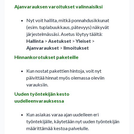
Ajanvarauksen varoitukset valinnaisiksi
Nyt voit hallita, mitkä ponnahdusikkunat
(esim. tuplabuukkaus, pätevyys) näkyvät
järjestelmässäsi. Asetus löytyy täältä:
Hallinta
>
Asetukset
>
Yleiset
>
Ajanvaraukset
>
Ilmoitukset
Hinnankorotukset paketeille
Kun nostat pakettien hintoja, voit nyt
päivittää hinnat myös olemassa oleviin
varauksiin.
Uuden työntekijän kesto
uudelleenvarauksessa
Kun asiakas varaa ajan uudelleen eri
työntekijälle, käytetään nyt uuden työntekijän
määrittämää kestoa palvelulle.