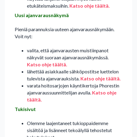
etukäteismaksuihin.
Katso ohje täältä.
Uusi ajanvarausnäkymä
Pieniä parannuksia uuteen ajanvarausnäkymään.
Voit nyt:
valita, että ajanvarausten muistiinpanot
näkyvät suoraan ajanvarausnäkymässä.
Katso ohje täältä.
lähettää asiakkaalle sähköpostitse luettelon
tulevista ajanvarauksista.
Katso ohje täältä.
varata hoitosarjojen käyntikertoja Phorestin
ajanvaraussuunnittelijan avulla.
Katso ohje
täältä.
Tukisivut
Olemme laajentaneet tukioppaidemme
sisältöä ja lisänneet tekoälyllä tehostetut