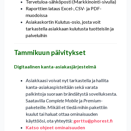
Tervetuloa-sähköposti (Markkinointi-sivulla)
Raporttien lataus Excel-, CSV- ja PDF-
muodoissa
Asiakaskortin Kulutus-osio, josta voit
tarkastella asiakkaan kulutusta tuotteisiin ja
palveluihin
Tammikuun päivitykset
Digitaalinen kanta-asiakasjärjestelmä
Asiakkaasi voivat nyt tarkastella ja hallita
kanta-asiakaspisteitään sekä varata
palkintoja suoraan brändätystä sovelluksesta.
Saatavilla
Complete Mobile
ja
Premium
-
paketeille. Mikäli et tiedä mihin pakettiin
kuulut tai haluat ottaa ominaisuuden
käyttöösi, ota yhteyttä:
gerttu@phorest.fi
Katso ohjeet ominaisuuden