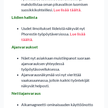
mahdollistaa oman pikavalikon luomisen
suosikkikohteillesi.
Lue lisää täältä.
Liidien hallinta
Uudet ilmoitukset liideistä näkyvät nyt
Phorestin työpöytäversiossa.
Lue lisää
täältä.
Ajanvaraukset
Näet nyt asiakkaan muistiinpanot suoraan
ajanvarauksen yhteydessä
työpöytäsovelluksessa.
Ajanvarausnäkymää voi nyt vierittää
vaakasuunnassa, jolloin kaikki työntekijät
näkyvät helposti.
Nettiajanvaraus
Aikamagneetti-ominaisuuden käyttöönotto