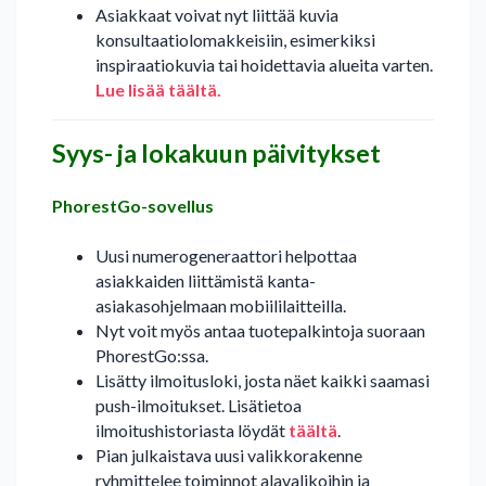
Asiakkaat voivat nyt liittää kuvia
konsultaatiolomakkeisiin, esimerkiksi
inspiraatiokuvia tai hoidettavia alueita varten.
Lue lisää täältä.
Syys- ja lokakuun päivitykset
PhorestGo-sovellus
Uusi numerogeneraattori helpottaa
asiakkaiden liittämistä kanta-
asiakasohjelmaan mobiililaitteilla.
Nyt voit myös antaa tuotepalkintoja suoraan
PhorestGo:ssa.
Lisätty ilmoitusloki, josta näet kaikki saamasi
push-ilmoitukset. Lisätietoa
ilmoitushistoriasta löydät
täältä
.
Pian julkaistava uusi valikkorakenne
ryhmittelee toiminnot alavalikoihin ja