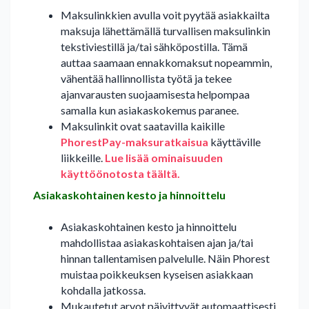
Maksulinkkien avulla voit pyytää asiakkailta
maksuja lähettämällä turvallisen maksulinkin
tekstiviestillä ja/tai sähköpostilla. Tämä
auttaa saamaan ennakkomaksut nopeammin,
vähentää hallinnollista työtä ja tekee
ajanvarausten suojaamisesta helpompaa
samalla kun asiakaskokemus paranee.
Maksulinkit ovat saatavilla kaikille
PhorestPay-maksuratkaisua
käyttäville
liikkeille.
Lue lisää ominaisuuden
käyttöönotosta täältä.
Asiakaskohtainen kesto ja hinnoittelu
Asiakaskohtainen kesto ja hinnoittelu
mahdollistaa asiakaskohtaisen ajan ja/tai
hinnan tallentamisen palvelulle. Näin Phorest
muistaa poikkeuksen kyseisen asiakkaan
kohdalla jatkossa.
Mukautetut arvot päivittyvät automaattisesti