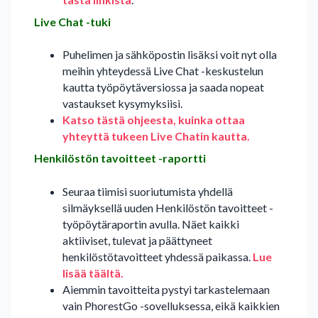
Live Chat -tuki
Puhelimen ja sähköpostin lisäksi voit nyt olla
meihin yhteydessä Live Chat -keskustelun
kautta työpöytäversiossa ja saada nopeat
vastaukset kysymyksiisi.
Katso tästä ohjeesta, kuinka ottaa
yhteyttä tukeen Live Chatin kautta.
Henkilöstön tavoitteet -raportti
Seuraa tiimisi suoriutumista yhdellä
silmäyksellä uuden Henkilöstön tavoitteet -
työpöytäraportin avulla. Näet kaikki
aktiiviset, tulevat ja päättyneet
henkilöstötavoitteet yhdessä paikassa.
Lue
lisää täältä.
Aiemmin tavoitteita pystyi tarkastelemaan
vain PhorestGo -sovelluksessa, eikä kaikkien