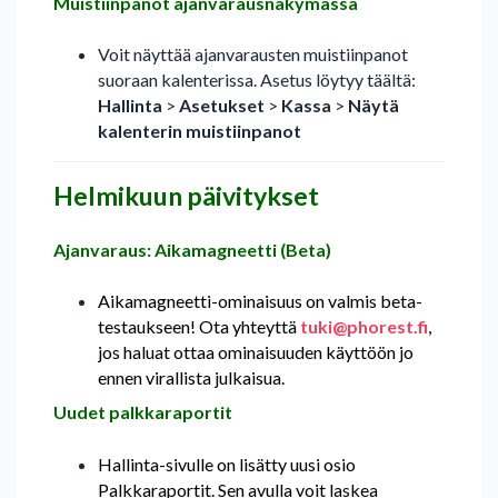
Muistiinpanot ajanvarausnäkymässä
Voit näyttää ajanvarausten muistiinpanot
suoraan kalenterissa. Asetus löytyy täältä:
Hallinta
>
Asetukset
>
Kassa
>
Näytä
kalenterin muistiinpanot
Helmikuun päivitykset
Ajanvaraus: Aikamagneetti (Beta)
Aikamagneetti-ominaisuus on valmis beta-
testaukseen! Ota yhteyttä
tuki@phorest.fi
,
jos haluat ottaa ominaisuuden käyttöön jo
ennen virallista julkaisua.
Uudet palkkaraportit
Hallinta-sivulle on lisätty uusi osio
Palkkaraportit. Sen avulla voit laskea