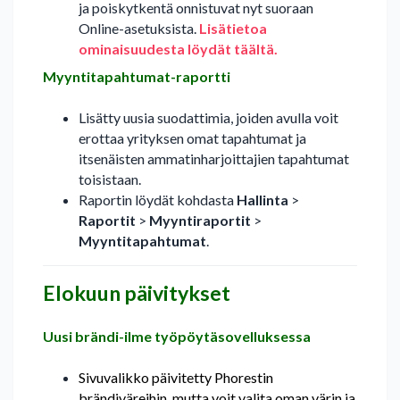
ja poiskytkentä onnistuvat nyt suoraan
Online-asetuksista.
Lisätietoa
ominaisuudesta löydät täältä.
Myyntitapahtumat-raportti
Lisätty uusia suodattimia, joiden avulla voit
erottaa yrityksen omat tapahtumat ja
itsenäisten ammatinharjoittajien tapahtumat
toisistaan.
Raportin löydät kohdasta
Hallinta
>
Raportit
>
Myyntiraportit
>
Myyntitapahtumat
.
Elokuun päivitykset
Uusi brändi-ilme työpöytäsovelluksessa
Sivuvalikko päivitetty Phorestin
brändiväreihin, mutta voit valita oman värin ja