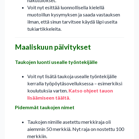
hakutulokset.
Voit nyt esittää luonnollisella kielellä
muotoillun kysymyksen ja saada vastauksen
ilman, että sinun tarvitsee käydä läpi useita
tukiartikkeleita.
Maaliskuun päivitykset
Taukojen luonti usealle työntekijälle
Voit nyt lisätä taukoja usealle työntekijälle
kerralla työpöytäsovelluksessa – esimerkiksi
koulutuksia varten.
Katso ohjeet tauon
lisäämiseen täältä.
Pidemmät taukojen nimet
Taukojen nimille asetettu merkkiraja oli
aiemmin 50 merkkiä. Nyt raja on nostettu 100
merkkiin.