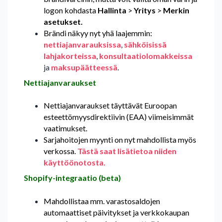
logon kohdasta
Hallinta
>
Yritys
>
Merkin
asetukset.
Brändi näkyy nyt yhä laajemmin:
nettiajanvarauksissa
,
sähköisissä
lahjakorteissa
,
konsultaatiolomakkeissa
ja
maksupäätteessä
.
Nettiajanvaraukset
Nettiajanvaraukset täyttävät Euroopan
esteettömyysdirektiivin (EAA) viimeisimmät
vaatimukset.
Sarjahoitojen myynti on nyt mahdollista myös
verkossa.
Tästä saat lisätietoa niiden
käyttöönotosta.
Shopify-integraatio (beta)
Mahdollistaa mm. varastosaldojen
automaattiset päivitykset ja verkkokaupan