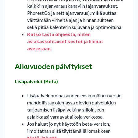
kaikkiin ajanvarauskanaviin (ajanvaraukset,
PhorestGo ja nettiajanvaraus), mikä auttaa
välttämään virheitä ajan ja hinnan suhteen
sekä pitää kalenterin sujuvana ja optimoituna.
Katso tästä ohjeesta, miten
asiakaskohtaiset kestot ja hinnat
asetetaan.
Alkuvuoden päivitykset
Lisäpalvelut (Beta)
Lisäpalveluominaisuuden ensimmäinen versio
mahdollistaa olemassa olevien palveluiden
tarjoamisen lisäpalveluina silloin, kun
asiakkaasi varaavat aikoja verkossa.
Jos haluat jo nyt käyttöön beta-version,
ilmoitathan siitä täyttämällä lomakkeen
tästä linkistä
.