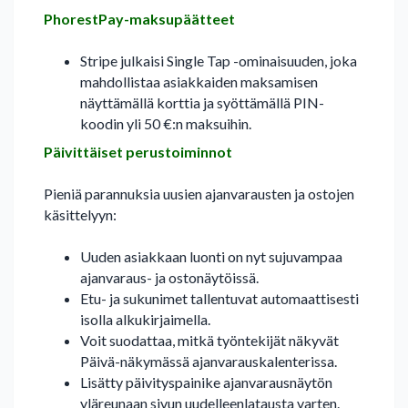
PhorestPay-maksupäätteet
Stripe julkaisi Single Tap -ominaisuuden, joka
mahdollistaa asiakkaiden maksamisen
näyttämällä korttia ja syöttämällä PIN-
koodin yli 50 €:n maksuihin.
Päivittäiset perustoiminnot
Pieniä parannuksia uusien ajanvarausten ja ostojen
käsittelyyn:
Uuden asiakkaan luonti on nyt sujuvampaa
ajanvaraus- ja ostonäytöissä.
Etu- ja sukunimet tallentuvat automaattisesti
isolla alkukirjaimella.
Voit suodattaa, mitkä työntekijät näkyvät
Päivä-näkymässä ajanvarauskalenterissa.
Lisätty päivityspainike ajanvarausnäytön
yläreunaan sivun uudelleenlatausta varten.