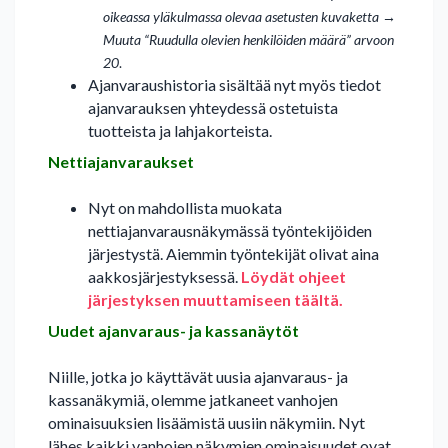
oikeassa yläkulmassa olevaa asetusten kuvaketta →
Muuta “Ruudulla olevien henkilöiden määrä” arvoon
20
.
Ajanvaraushistoria sisältää nyt myös tiedot
ajanvarauksen yhteydessä ostetuista
tuotteista ja lahjakorteista.
Nettiajanvaraukset
Nyt on mahdollista muokata
nettiajanvarausnäkymässä työntekijöiden
järjestystä. Aiemmin työntekijät olivat aina
aakkosjärjestyksessä.
Löydät ohjeet
järjestyksen muuttamiseen täältä.
Uudet ajanvaraus- ja kassanäytöt
Niille, jotka jo käyttävät uusia ajanvaraus- ja
kassanäkymiä, olemme jatkaneet vanhojen
ominaisuuksien lisäämistä uusiin näkymiin. Nyt
lähes kaikki vanhojen näkymien ominaisuudet ovat