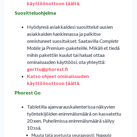
käyttöönottoon täältä.
Suositteluohjelma
Hyödynnä asiakkaidesi suosittelut uusien
asiakkaiden hankinnassa ja palkitse
onnistuneet suositukset. Saatavilla
Complete
Mobile
ja
Premium
-paketeille. Mikäli et tiedä
mihin pakettiin kuulut tai haluat ottaa
ominaisuuden käyttöösi, ota yhteyttä:
gerttu@phorest.fi
Katso ohjeet ominaisuuden
käyttöönottoon täältä.
Phorest Go
Tabletilla ajanvarauskalenterissa näkyvien
työntekijöiden enimmäismäärä on kasvatettu
20:een. Puhelimissa enimmäismäärä säilyy
10:ssä.
Muuta tätä asetusta seuraavasti:
Napauta