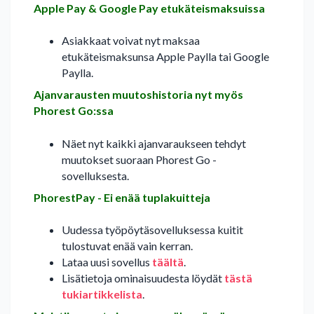
Apple Pay & Google Pay etukäteismaksuissa
Asiakkaat voivat nyt maksaa
etukäteismaksunsa Apple Paylla tai Google
Paylla.
Ajanvarausten muutoshistoria nyt myös
Phorest Go:ssa
Näet nyt kaikki ajanvaraukseen tehdyt
muutokset suoraan Phorest Go -
sovelluksesta.
PhorestPay - Ei enää tuplakuitteja
Uudessa työpöytäsovelluksessa kuitit
tulostuvat enää vain kerran.
Lataa uusi sovellus
täältä
.
Lisätietoja ominaisuudesta löydät
tästä
tukiartikkelista
.