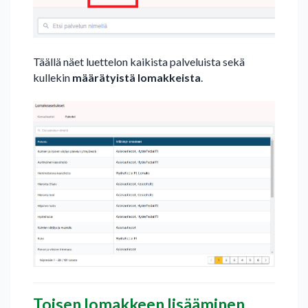
Täällä näet luettelon kaikista palveluista sekä
kullekin
määrätyistä lomakkeista
.
Toisen lomakkeen lisääminen