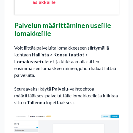
asiakkaille
Palvelun määrittäminen useille
lomakkeille
Voit liittää palveluita lomakkeeseen siirtymällä
kohtaan
Hallinta
>
Konsultaatiot
>
Lomakeasetukset
, ja klikkaamalla sitten
ensimmäisen lomakkeen nimeä, johon haluat liittää
palveluita.
Seuraavaksi käytä
Palvelu
-vaihtoehtoa
määrittääksesi palvelut tälle lomakkeelle ja klikkaa
sitten
Tallenna
lopettaaksesi.