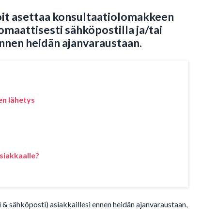
voit asettaa konsultaatiolomakkeen
omaattisesti sähköpostilla ja/tai
ennen heidän ajanvaraustaan.
en lähetys
asiakkaalle?
ti & sähköposti) asiakkaillesi ennen heidän ajanvaraustaan,
.