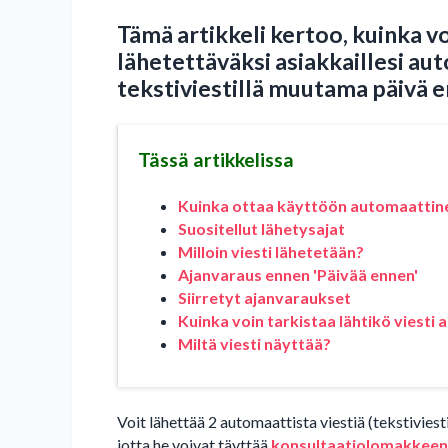
Tämä artikkeli kertoo, kuinka 
lähetettäväksi asiakkaillesi aut
tekstiviestillä muutama päivä 
Tässä artikkelissa
Kuinka ottaa käyttöön automaattin
Suositellut lähetysajat
Milloin viesti lähetetään?
Ajanvaraus ennen 'Päivää ennen'
Siirretyt ajanvaraukset
Kuinka voin tarkistaa lähtikö viesti 
Miltä viesti näyttää?
Voit lähettää 2 automaattista viestiä (tekstivies
jotta he voivat täyttää
konsultaatiolomakkeen