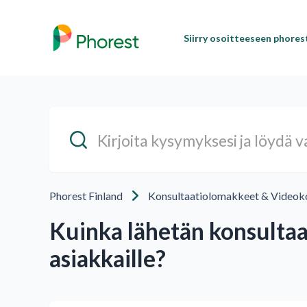
Siirry osoitteeseen phore
Phorest Finland
Konsultaatiolomakkeet & Videoko
Kuinka lähetän konsulta
asiakkaille?