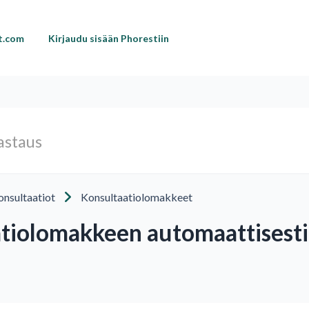
st.com
Kirjaudu sisään Phorestiin
nsultaatiot
Konsultaatiolomakkeet
atiolomakkeen automaattisesti