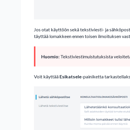
Jos otat käyttöön sekä tekstiviesti- ja sähköposti-
täyttää lomakkeen ennen toisen ilmoituksen vas
Huomio:
Tekstiviestimuistutuksista veloite
Voit käyttää
Esikatsele
-painiketta tarkastellaks