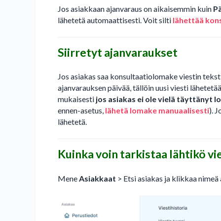
Jos asiakkaan ajanvaraus on aikaisemmin kuin
P
lähetetä automaattisesti. Voit silti
lähettää kon
Siirretyt ajanvaraukset
Jos asiakas saa konsultaatiolomake viestin tekstiv
ajanvarauksen päivää, tällöin uusi viesti lähetet
mukaisesti
jos asiakas ei ole vielä täyttänyt 
ennen-asetus,
lähetä lomake manuaalisesti
). 
lähetetä.
Kuinka voin tarkistaa lähtikö vi
Mene
Asiakkaat
> Etsi asiakas ja klikkaa nimeä