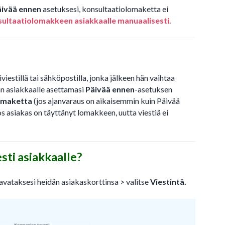
äivää ennen
asetuksesi, konsultaatiolomaketta ei
sultaatiolomakkeen asiakkaalle manuaalisesti.
iestillä tai sähköpostilla, jonka jälkeen hän vaihtaa
ään asiakkaalle asettamasi
Päivää ennen
-asetuksen
lomaketta
(jos ajanvaraus on aikaisemmin kuin Päivää
Jos asiakas on täyttänyt lomakkeen, uutta viestiä ei
esti asiakkaalle?
 avataksesi heidän asiakaskorttinsa > valitse
Viestintä.