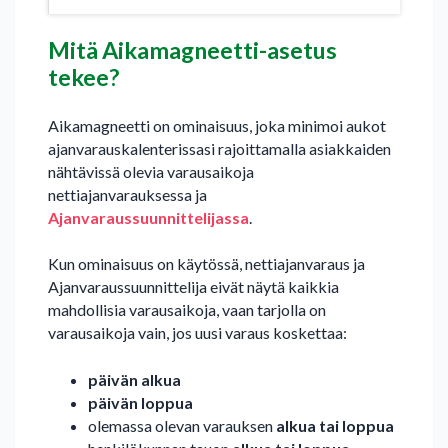
Mitä Aikamagneetti-asetus
tekee?
Aikamagneetti on ominaisuus, joka minimoi aukot
ajanvarauskalenterissasi rajoittamalla asiakkaiden
nähtävissä olevia varausaikoja
nettiajanvarauksessa ja
Ajanvaraussuunnittelijassa
.
Kun ominaisuus on käytössä, nettiajanvaraus ja
Ajanvaraussuunnittelija eivät näytä kaikkia
mahdollisia varausaikoja, vaan tarjolla on
varausaikoja vain, jos uusi varaus koskettaa:
päivän alkua
päivän loppua
olemassa olevan varauksen
alkua tai loppua