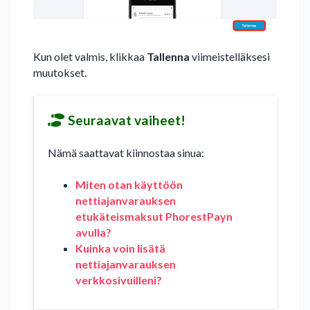
Kun olet valmis, klikkaa
Tallenna
viimeistelläksesi
muutokset.
Seuraavat vaiheet!
Nämä saattavat kiinnostaa sinua:
Miten otan käyttöön
nettiajanvarauksen
etukäteismaksut PhorestPayn
avulla?
Kuinka voin lisätä
nettiajanvarauksen
verkkosivuilleni?