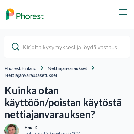
Phorest Finland
Nettiajanvaraukset
Nettiajanvarausasetukset
Kuinka otan
käyttöön/poistan käytöstä
nettiajanvarauksen?
Paul K
Last updated:
20. maaliskuuta 2026