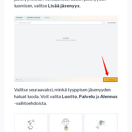
luomisen, valitse
Lisää jäsenyys
.
Valitse seuraavaksi, minkä tyyppisen jäsenyyden
haluat luoda. Voit valita
Luotto
,
Palvelu
ja
Alennus
-vaihtoehdoista.