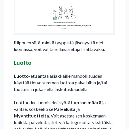
Riippuen siitä, minkä tyyppistä jäsenyyttä olet
luomassa, voit valita erilaisia etuja lisättäväksi.
Luotto
Luotto
-etu antaa asiakkaille mahdollisuuden
käyttää tietyn summan luottoa palveluihin ja/tai
tuotteisiin jokaisella laskutuskaudella.
Luottoedun luomiseksi syötä
Luoton määrä
ja
valitse, koskeeko se
Palveluita
ja
Myyntituotteita
. Voit asettaa sen koskemaan
kaikkia palveluita, tiettyjä kategorioita, yksittäisiä
palveluita, kaikkia myyntituotteita tai vain tiettyjä