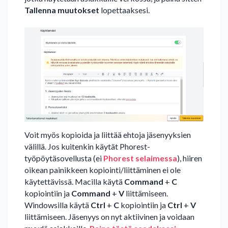
Tallenna muutokset
lopettaaksesi.
Voit myös kopioida ja liittää ehtoja jäsenyyksien
välillä. Jos kuitenkin käytät Phorest-
työpöytäsovellusta (ei
Phorest selaimessa
), hiiren
oikean painikkeen kopiointi/liittäminen ei ole
käytettävissä. Macilla käytä
Command
+
C
kopiointiin ja
Command
+
V
liittämiseen.
Windowsilla käytä
Ctrl
+
C
kopiointiin ja
Ctrl
+
V
liittämiseen. Jäsenyys on nyt aktiivinen ja voidaan