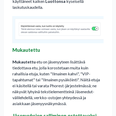
käyttäneet kaiken
Luottonsa
kyseisellä
laskutuskaudella.
Mukautettu
Mukautettu
etu on jäsenyyteen lisättävä
tiedottava etu, jolla korostetaan muita kuin
rahallisia etuja, kuten "Ilmainen kahvi", "VIP-
tapahtumat" tai "Ilmainen pysäköinti". Näitä etuja
ei käsitellä tai varata Phorest-järjestelmässä; ne
näkyvät lyhyinä tekstielementteinä Jäsenedut-
välilehdellä, verkko-ostojen yhteydessä ja
asiakkaan jäsenyysnäkymässä.
Jäsenyyksien salliminen ostettavaksi