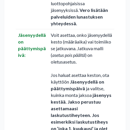
luottopohjaisissa
jäsenyyksissä.
Vero lisätään
palveluiden lunastuksen
yhteydessä.
Jäsenyydellä
Voit asettaa, onko jäsenyydellä
on
kesto (määräaika) vai toimiiko
päättymispä
se jatkuvana. Jatkuva malli
ivä:
(
asetus pois päältä
) on
oletusasetus.
Jos haluat asettaa keston, ota
käyttöön
Jäsenyydellä on
päättymispäivä
ja valitse,
kuinka monta jaksoa
jäsenyys
kestää. Jakso perustuu
asettamaasi
laskutustiheyteen. Jos
esimerkiksi laskutustiheys
on ’joka 1. kuukausi’ ja olet