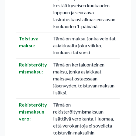
kestää kyseisen kuukauden
loppuun ja seuraava
laskutuskausi alkaa seuraavan
kuukauden 1. päivänä.
Toistuva
Tämä on maksu, jonka veloitat
maksu:
asiakkaalta joka viikko,
kuukausi tai vuosi.
Rekisteröity
Tämä on kertaluonteinen
mismaksu:
maksu, jonka asiakkaat
maksavat ostaessaan
jäsenyyden, toistuvan maksun
lisäksi.
Rekisteröity
Tämä on
mismaksun
rekisteröitymismaksuun
vero:
lisättävä verokanta. Huomaa,
että verokantoja ei sovelleta
toistuviin maksuihin