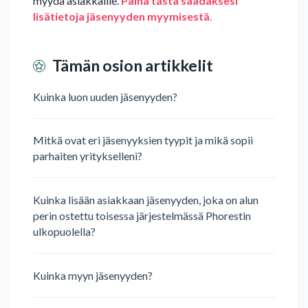
myydä asiakkaille.
Paina tästä saadaksesi
lisätietoja jäsenyyden myymisestä
.
Tämän osion artikkelit
Kuinka luon uuden jäsenyyden?
Mitkä ovat eri jäsenyyksien tyypit ja mikä sopii
parhaiten yritykselleni?
Kuinka lisään asiakkaan jäsenyyden, joka on alun
perin ostettu toisessa järjestelmässä Phorestin
ulkopuolella?
Kuinka myyn jäsenyyden?