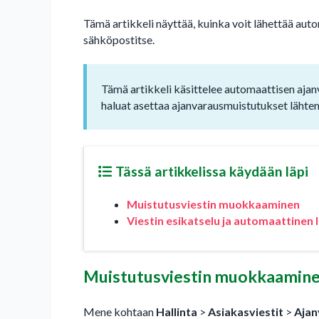
Tämä artikkeli näyttää, kuinka voit lähettää aut
sähköpostitse.
Tämä artikkeli käsittelee automaattisen aja
haluat asettaa ajanvarausmuistutukset lähtem
Tässä artikkelissa käydään läpi
Muistutusviestin muokkaaminen
Viestin esikatselu ja automaattinen
Muistutusviestin muokkaamin
Mene kohtaan
Hallinta
>
Asiakasviestit
>
Ajan