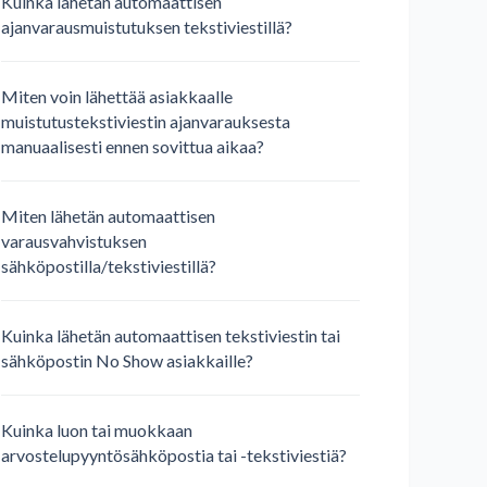
Kuinka lähetän automaattisen
ajanvarausmuistutuksen tekstiviestillä?
Miten voin lähettää asiakkaalle
muistutustekstiviestin ajanvarauksesta
manuaalisesti ennen sovittua aikaa?
Miten lähetän automaattisen
varausvahvistuksen
sähköpostilla/tekstiviestillä?
Kuinka lähetän automaattisen tekstiviestin tai
sähköpostin No Show asiakkaille?
Kuinka luon tai muokkaan
arvostelupyyntösähköpostia tai -tekstiviestiä?