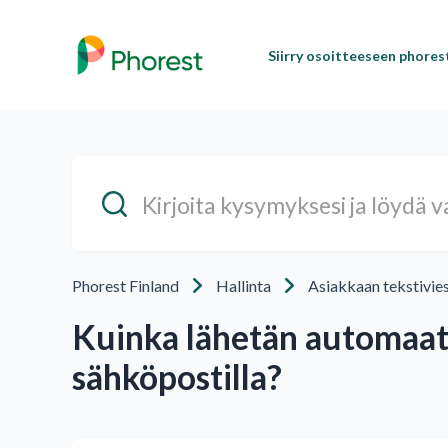
Siirry osoitteeseen phore
Phorest Finland
Hallinta
Asiakkaan tekstivies
Kuinka lähetän automaat
sähköpostilla?