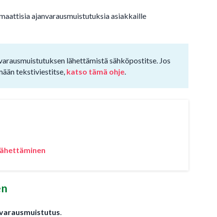
omaattisia ajanvarausmuistutuksia asiakkaille
nvarausmuistutuksen lähettämistä sähköpostitse. Jos
ään tekstiviestitse,
katso tämä ohje
.
 lähettäminen
en
varausmuistutus
.