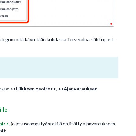
man logon mitä käytetään kohdassa Tervetuloa-sähköposti.
kossa:
<<Liikkeen osoite>>, <<Ajanvarauksen
lle
mi>>
,
ja
jos useampi työntekijä on lisätty ajanvaraukseen,
ti: