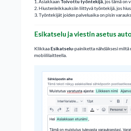
1. Asiakkaan
Toivottu työntekijä
, jos tämä on v
2. Hiustenleikkauksiin liittyvä työntekijä, jos hius
3. Työntekijät joiden palveluaika on pisin varauk
Esikatselu ja viestin asetus au
Klikkaa
Esikatselu-
painiketta nähdäksesi miltä 
mobiililaitteella.