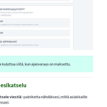
n
kuluttua siitä, kun ajanvaraus on maksettu.
 esikatselu
sele viestiä
-painiketta nähdäksesi, miltä asiakkaille
essasi.