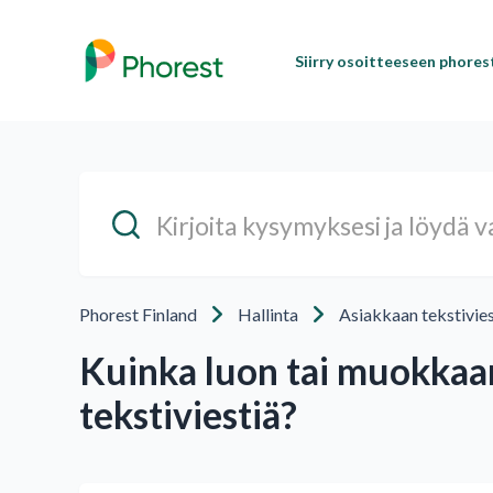
Siirry osoitteeseen phore
Phorest Finland
Hallinta
Asiakkaan tekstivies
Kuinka luon tai muokkaan
tekstiviestiä?