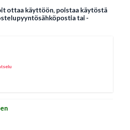
oit ottaa käyttöön, poistaa käytöstä
stelupyyntösähköpostia tai -
atselu
nen