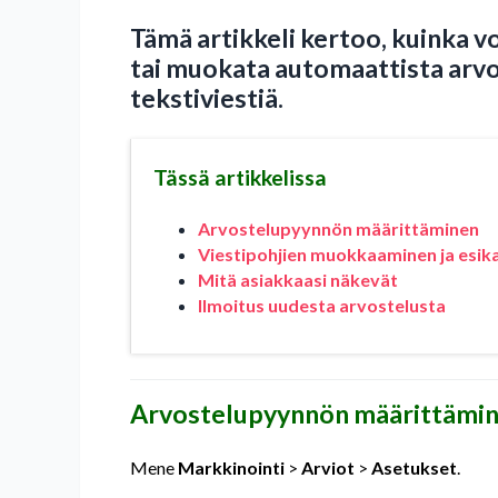
Tämä artikkeli kertoo, kuinka v
tai muokata automaattista arvo
tekstiviestiä.
Tässä artikkelissa
Arvostelupyynnön määrittäminen
Viestipohjien muokkaaminen ja esik
Mitä asiakkaasi näkevät
Ilmoitus uudesta arvostelusta
Arvostelupyynnön määrittämi
Mene
Markkinointi
>
Arviot
>
Asetukset
.