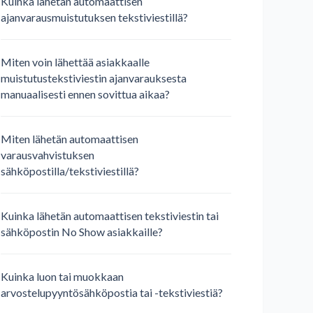
Kuinka lähetän automaattisen
ajanvarausmuistutuksen tekstiviestillä?
Miten voin lähettää asiakkaalle
muistutustekstiviestin ajanvarauksesta
manuaalisesti ennen sovittua aikaa?
Miten lähetän automaattisen
varausvahvistuksen
sähköpostilla/tekstiviestillä?
Kuinka lähetän automaattisen tekstiviestin tai
sähköpostin No Show asiakkaille?
Kuinka luon tai muokkaan
arvostelupyyntösähköpostia tai -tekstiviestiä?