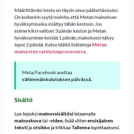
Määrittämäsi kesto on täysin sinun päätettävissäsi.
On kuitenkin syytä mainita, että Metan mainoksen
hyväksymisaika sisältyy tähän kestoon. Jos
esimerkiksi valitset 3 päivän keston ja Metan
hyväksyminen kestää 1 päivän, mainoksesi näkyy
loput 2 päivää. Katso täältä lisätietoja
Metan
mainosten tarkistusprosessista
.
Meta/Facebook asettaa
vähimmäiskulutuksen päivässä.
Sisältö
Luo lopuksi
mainossisältösi
lataamalla
mainoskuva
tai
-video
, lisää sitten
ensisijainen
teksti
ja
otsikko
ja klikkaa
Tallenna
lopettaaksesi.