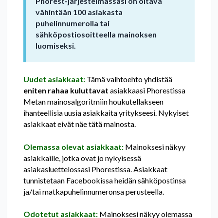
Phorest-järjestelmässäsi on oltava
vähintään 100 asiakasta
puhelinnumerolla tai
sähköpostiosoitteella mainoksen
luomiseksi.
Uudet asiakkaat:
Tämä vaihtoehto yhdistää
eniten rahaa kuluttavat
asiakkaasi Phorestissa
Metan mainosalgoritmiin houkutellakseen
ihanteellisia uusia asiakkaita yritykseesi. Nykyiset
asiakkaat eivät näe tätä mainosta.
Olemassa olevat asiakkaat:
Mainoksesi näkyy
asiakkaille, jotka ovat jo nykyisessä
asiakasluettelossasi Phorestissa. Asiakkaat
tunnistetaan Facebookissa heidän sähköpostinsa
ja/tai matkapuhelinnumeronsa perusteella.
Odotetut asiakkaat:
Mainoksesi näkyy olemassa