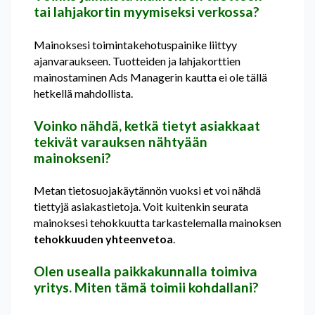
tai lahjakortin myymiseksi verkossa?
Mainoksesi toimintakehotuspainike liittyy
ajanvaraukseen. Tuotteiden ja lahjakorttien
mainostaminen Ads Managerin kautta ei ole tällä
hetkellä mahdollista.
Voinko nähdä, ketkä tietyt asiakkaat
tekivät varauksen nähtyään
mainokseni?
Metan tietosuojakäytännön vuoksi et voi nähdä
tiettyjä asiakastietoja. Voit kuitenkin seurata
mainoksesi tehokkuutta tarkastelemalla mainoksen
tehokkuuden yhteenvetoa
.
Olen usealla paikkakunnalla toimiva
yritys. Miten tämä toimii kohdallani?