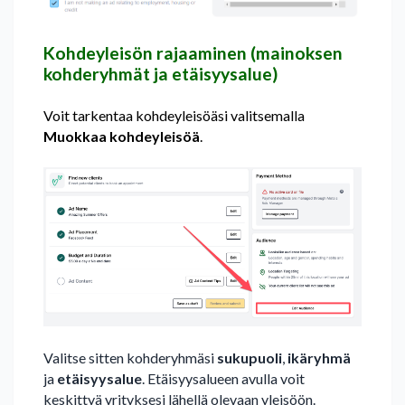
Kohdeyleisön rajaaminen (mainoksen
kohderyhmät ja etäisyysalue)
Voit tarkentaa kohdeyleisöäsi valitsemalla
Muokkaa kohdeyleisöä
.
Valitse sitten kohderyhmäsi
sukupuoli
,
ikäryhmä
ja
etäisyysalue
. Etäisyysalueen avulla voit
keskittyä yrityksesi lähellä olevaan yleisöön.