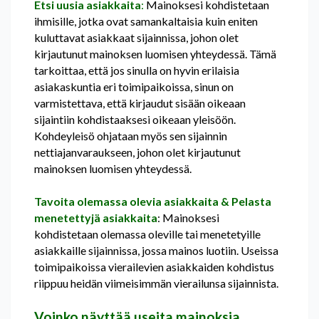
Etsi uusia asiakkaita
:
Mainoksesi kohdistetaan
ihmisille, jotka ovat samankaltaisia kuin eniten
kuluttavat asiakkaat sijainnissa, johon olet
kirjautunut mainoksen luomisen yhteydessä. Tämä
tarkoittaa, että jos sinulla on hyvin erilaisia
asiakaskuntia eri toimipaikoissa, sinun on
varmistettava, että kirjaudut sisään oikeaan
sijaintiin kohdistaaksesi oikeaan yleisöön.
Kohdeyleisö ohjataan myös sen sijainnin
nettiajanvaraukseen, johon olet kirjautunut
mainoksen luomisen yhteydessä.
Tavoita olemassa olevia asiakkaita & Pelasta
menetettyjä asiakkaita
: Mainoksesi
kohdistetaan olemassa oleville tai menetetyille
asiakkaille sijainnissa, jossa mainos luotiin. Useissa
toimipaikoissa vierailevien asiakkaiden kohdistus
riippuu heidän viimeisimmän vierailunsa sijainnista.
Voinko näyttää useita mainoksia