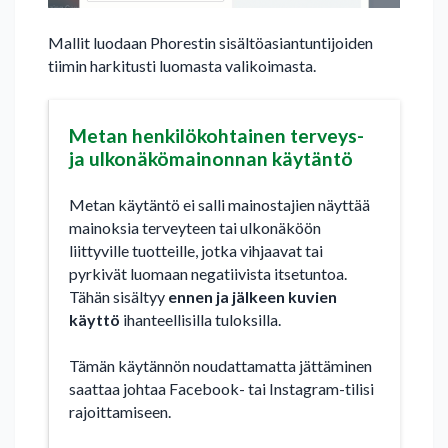
Mallit luodaan Phorestin sisältöasiantuntijoiden
tiimin harkitusti luomasta valikoimasta.
Metan henkilökohtainen terveys-
ja ulkonäkömainonnan käytäntö
Metan käytäntö ei salli mainostajien näyttää
mainoksia terveyteen tai ulkonäköön
liittyville tuotteille, jotka vihjaavat tai
pyrkivät luomaan negatiivista itsetuntoa.
Tähän sisältyy
ennen ja jälkeen kuvien
käyttö
ihanteellisilla tuloksilla.
Tämän käytännön noudattamatta jättäminen
saattaa johtaa Facebook- tai Instagram-tilisi
rajoittamiseen.