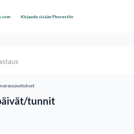
st.com
Kirjaudu sisään Phorestiin
nvarausasetukset
päivät/tunnit