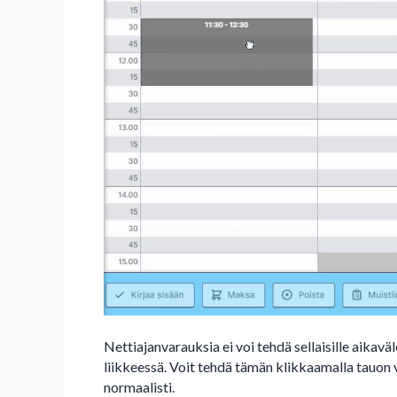
Nettiajanvarauksia ei voi tehdä sellaisille aikaväl
liikkeessä. Voit tehdä tämän klikkaamalla tauon 
normaalisti.