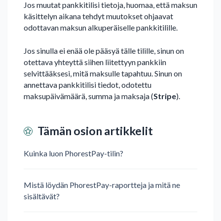
Jos muutat pankkitilisi tietoja, huomaa, että maksun
käsittelyn aikana tehdyt muutokset ohjaavat
odottavan maksun alkuperäiselle pankkitilille.
Jos sinulla ei enää ole pääsyä tälle tilille, sinun on
otettava yhteyttä siihen liitettyyn pankkiin
selvittääksesi, mitä maksulle tapahtuu. Sinun on
annettava pankkitilisi tiedot, odotettu
maksupäivämäärä, summa ja maksaja (
Stripe
).
Tämän osion artikkelit
Kuinka luon PhorestPay-tilin?
Mistä löydän PhorestPay-raportteja ja mitä ne
sisältävät?