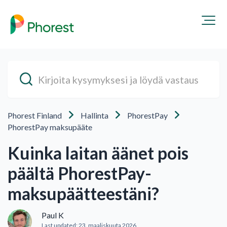
Phorest Finland
Hallinta
PhorestPay
PhorestPay maksupääte
Kuinka laitan äänet pois
päältä PhorestPay-
maksupäätteestäni?
Paul K
Last updated:
23. maaliskuuta 2026