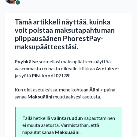
Tämä artikkeli näyttää, kuinka
voit poistaa maksutapahtuman
piippausäänen PhorestPay-
maksupäätteestäsi.
Pyyhkäise
sormellasi maksupäätteen näyttöä
vasemmasta reunasta oikealle, klikkaa
Asetukset
ja syötä
PIN-koodi 07139
.
Kun olet asetuksissa, mene kohtaan
Ääni
> paina
sanaa
Maksuääni
muuttaaksesi asetusta.
Tällä hetkellä
valintaruudun
napauttaminen
ei muuta asetusta. Varmistathan, että
napautat sanaa
Maksuääni
.