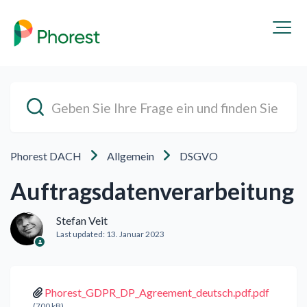
Phorest DACH
Allgemein
DSGVO
Auftragsdatenverarbeitung
Stefan Veit
Last updated:
13. Januar 2023
Phorest_GDPR_DP_Agreement_deutsch.pdf.pdf
(700 kB)