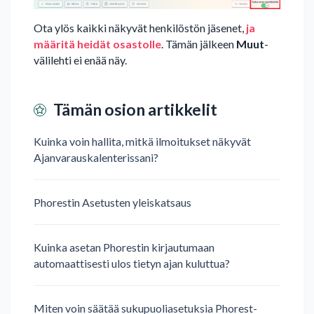
Ota ylös kaikki näkyvät henkilöstön jäsenet,
ja
määritä heidät osastolle
. Tämän jälkeen
Muut
-
välilehti ei enää näy.
Tämän osion artikkelit
Kuinka voin hallita, mitkä ilmoitukset näkyvät
Ajanvarauskalenterissani?
Phorestin Asetusten yleiskatsaus
Kuinka asetan Phorestin kirjautumaan
automaattisesti ulos tietyn ajan kuluttua?
Miten voin säätää sukupuoliasetuksia Phorest-