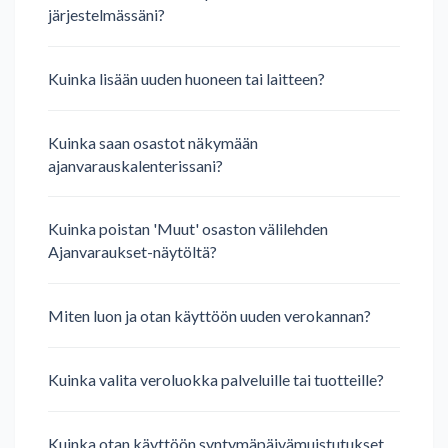
järjestelmässäni?
Kuinka lisään uuden huoneen tai laitteen?
Kuinka saan osastot näkymään
ajanvarauskalenterissani?
Kuinka poistan 'Muut' osaston välilehden
Ajanvaraukset-näytöltä?
Miten luon ja otan käyttöön uuden verokannan?
Kuinka valita veroluokka palveluille tai tuotteille?
Kuinka otan käyttöön syntymäpäivämuistutukset