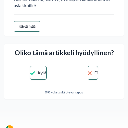
asiakkaille?
Näytä lisää
Oliko tämä artikkeli hyödyllinen?
Kyllä
Ei
0/0 koki tästä olevan apua