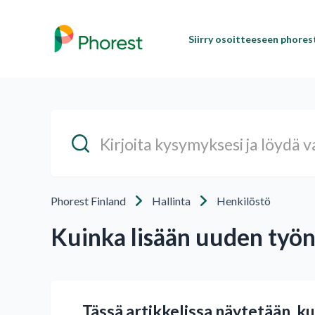
Siirry osoitteeseen phore
Phorest Finland
Hallinta
Henkilöstö
Kuinka lisään uuden työn
Tässä artikkelissa näytetään, k