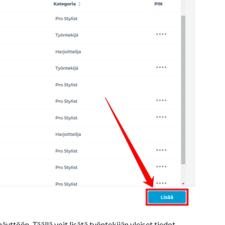
näyttöön. Täällä voit lisätä työntekijän yleiset tiedot
.