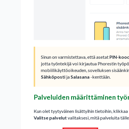
Sinun on varmistettava, että asetat
PIN-kood
jotta työntekijä voi kirjautua Phorestin työp
mobiilikäyttöoikeuden, sovelluksen sisäänki
Sähköposti
ja
Salasana
-kenttään.
Palveluiden määrittäminen työn
Kun olet tyytyväinen lisättyihin tietoihin, klikkaa
Valitse palvelut
valitaksesi, mitä palveluita täll