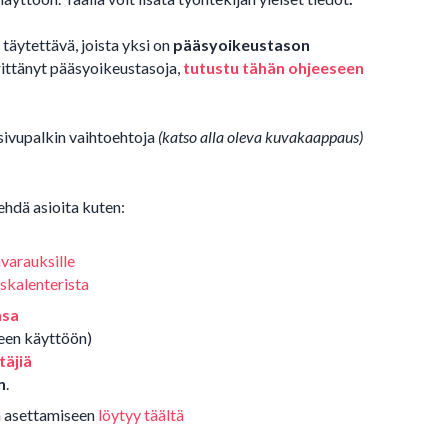
 täytettävä, joista yksi on
pääsyoikeustason
ärittänyt pääsyoikeustasoja,
tutustu tähän ohjeeseen
sivupalkin vaihtoehtoja
(katso alla oleva kuvakaappaus)
 tehdä asioita kuten:
nvarauksille
skalenterista
nsa
seen käyttöön)
täjiä
n
.
en asettamiseen
löytyy täältä