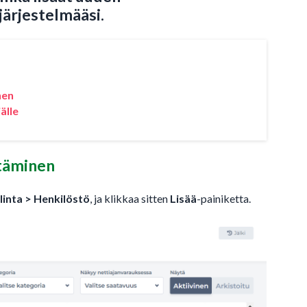
järjestelmääsi.
nen
älle
ttäminen
linta > Henkilöstö
, ja klikkaa sitten
Lisää
-painiketta.