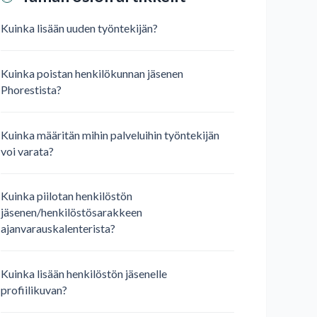
Kuinka lisään uuden työntekijän?
Kuinka poistan henkilökunnan jäsenen
Phorestista?
Kuinka määritän mihin palveluihin työntekijän
voi varata?
Kuinka piilotan henkilöstön
jäsenen/henkilöstösarakkeen
ajanvarauskalenterista?
Kuinka lisään henkilöstön jäsenelle
profiilikuvan?