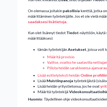
On olemassa joitakin
pakollisia
kenttiä, jotka on
määrittäminen työntekijälle. Jos et ole vielä mä
saadaksesi lisätietoja
.
Kun olet lisännyt tiedot
Tiedot
-näyttöön, käytä 
määrittääksesi:
tämän työntekijän
Asetukset
, joissa voit
Määritä provisio
Valitse, ovatko he saatavilla nettiaja
Piilota heidän sarakkeensa ajanvarau
Lisää esittelyteksti heidän
Online profiilii
Lisää
Muistiinpanoja
työntekijästä (sisäi
Lisää heidän yritystietonsa, jos he ovat
yrit
Määritä työntekijä
Videokonsultaatioihi
Huomio
: Täydellinen ohje videokonsultaatioid