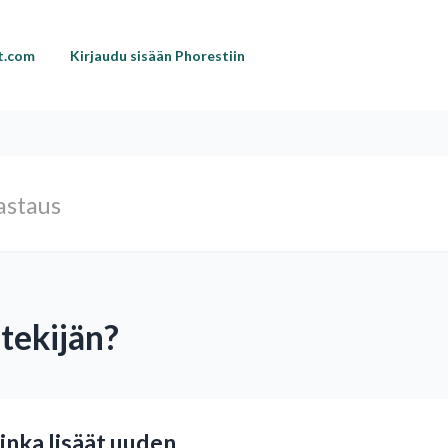
st.com
Kirjaudu sisään Phorestiin
tekijän?
uinka lisäät uuden