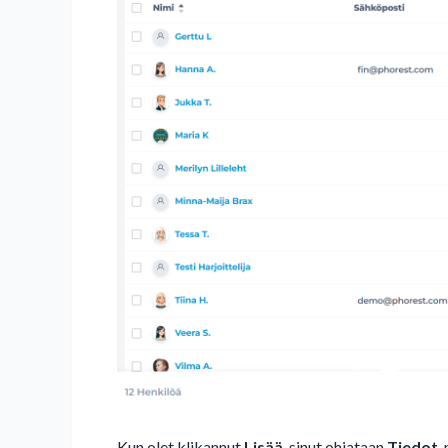
Kun olet klikannut
Lisää
, sinut ohjataan
Tiedot
-