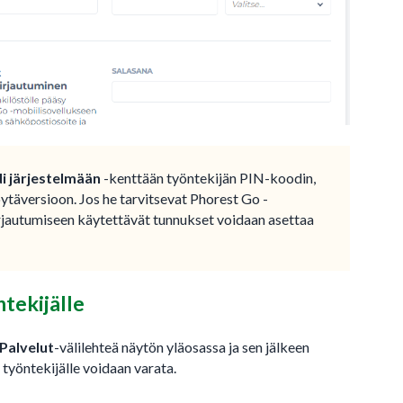
i järjestelmään
-kenttään työntekijän PIN-koodin,
öytäversioon. Jos he tarvitsevat Phorest Go -
rjautumiseen käytettävät tunnukset voidaan asettaa
tekijälle
Palvelut
-välilehteä näytön yläosassa ja sen jälkeen
e työntekijälle voidaan varata.