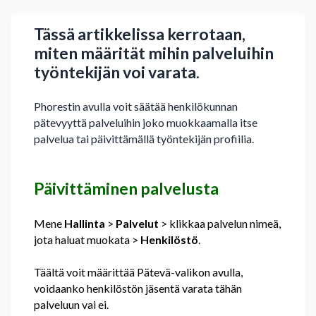
Tässä artikkelissa kerrotaan,
miten määrität
mihin palveluihin
työntekijä
n
voi
varata.
Phorestin avulla voit säätää henkilökunnan
pätevyyttä palveluihin joko muokkaamalla itse
palvelua tai päivittämällä työntekijän profiilia.
Päivittäminen palvelusta
Mene
Hallinta
>
Palvelut
> klikkaa palvelun nimeä,
jota haluat muokata >
Henkilöstö
.
Täältä voit määrittää Pätevä-valikon avulla,
voidaanko henkilöstön jäsentä varata tähän
palveluun vai ei.