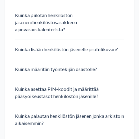
Kuinka piilotan henkilöstön
jäsenen/henkilöstösarakkeen
ajanvarauskalenterista?
Kuinka lisään henkilöstön jäsenelle profiilikuvan?
Kuinka määritän työntekijän osastolle?
Kuinka asettaa PIN-koodit ja määrittää
pääsyoikeustasot henkilöstön jäsenille?
Kuinka palautan henkilöstön jäsenen jonka arkistoin
aikaisemmin?