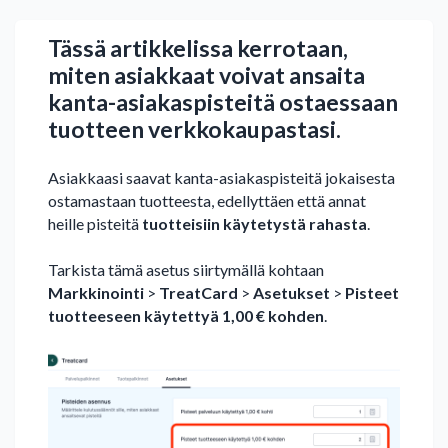
Tässä artikkelissa kerrotaan,
miten asiakkaat voivat ansaita
kanta-asiakaspisteitä ostaessaan
tuotteen verkkokaupastasi.
Asiakkaasi saavat kanta-asiakaspisteitä jokaisesta
ostamastaan tuotteesta, edellyttäen että annat
heille pisteitä
tuotteisiin käytetystä rahasta
.
Tarkista tämä asetus siirtymällä kohtaan
Markkinointi
>
TreatCard
>
Asetukset
>
Pisteet
tuotteeseen käytettyä 1,00 € kohden
.