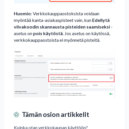
Huomio
: Verkkokauppaostoksista voidaan
myöntää kanta-asiakaspisteet vain, kun
Edellytä
viivakoodin skannausta pisteiden saamiseksi
-
asetus on
pois käytöstä
. Jos asetus on käytössä,
verkkokauppaostoista ei myönnetä pisteitä.
Tämän osion artikkelit
Kuinka otan verkkokaupan käyttöön?