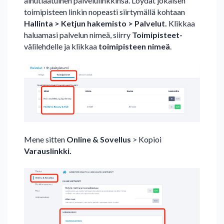
ainutlaatuinen palvelulinkkinsä. Löydät jokaisen
toimipisteen linkin nopeasti siirtymällä kohtaan
Hallinta > Ketjun hakemisto >
Palvelut.
Klikkaa
haluamasi palvelun nimeä, siirry
Toimipisteet-
välilehdelle ja klikkaa
toimipisteen
nimeä
.
Mene sitten
Online & Sovellus
> Kopioi
Varauslinkki.