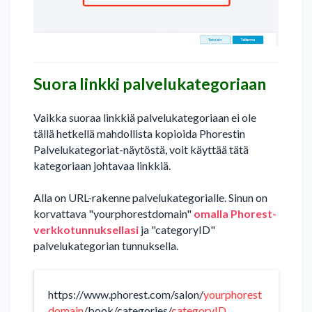
Suora linkki palvelukategoriaan
Vaikka suoraa linkkiä palvelukategoriaan ei ole
tällä hetkellä mahdollista kopioida Phorestin
Palvelukategoriat-näytöstä, voit käyttää tätä
kategoriaan johtavaa linkkiä.
Alla on URL-rakenne palvelukategorialle. Sinun on
korvattava "yourphorestdomain"
omalla Phorest-
verkkotunnuksellasi
ja "categoryID"
palvelukategorian tunnuksella.
https://www.phorest.com/salon/
yourphorest
domain
/book/categories/
categoryID