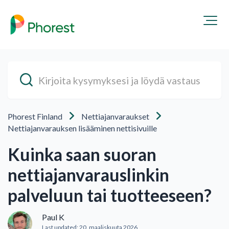
Phorest Finland
Nettiajanvaraukset
Nettiajanvarauksen lisääminen nettisivuille
Kuinka saan suoran
nettiajanvarauslinkin
palveluun tai tuotteeseen?
Paul K
Last updated:
20. maaliskuuta 2026