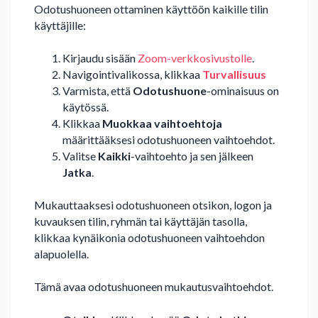
Odotushuoneen ottaminen käyttöön kaikille tilin
käyttäjille:
Kirjaudu sisään
Zoom-verkkosivustolle
.
Navigointivalikossa, klikkaa
Turvallisuus
Varmista, että
Odotushuone
-ominaisuus on
käytössä.
Klikkaa
Muokkaa vaihtoehtoja
määrittääksesi odotushuoneen vaihtoehdot.
Valitse
Kaikki
-vaihtoehto ja sen jälkeen
Jatka
.
Mukauttaaksesi odotushuoneen otsikon, logon ja
kuvauksen tilin, ryhmän tai käyttäjän tasolla,
klikkaa kynäikonia odotushuoneen vaihtoehdon
alapuolella.
Tämä avaa odotushuoneen mukautusvaihtoehdot.