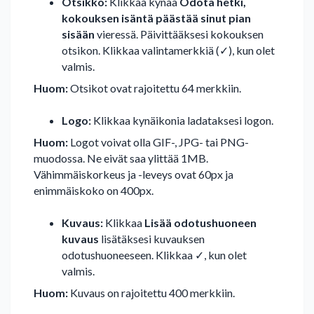
Otsikko:
Klikkaa kynää
Odota hetki,
kokouksen isäntä päästää sinut pian
sisään
vieressä. Päivittääksesi kokouksen
otsikon. Klikkaa valintamerkkiä (✓), kun olet
valmis.
Huom:
Otsikot ovat rajoitettu 64 merkkiin.
Logo:
Klikkaa kynäikonia ladataksesi logon.
Huom:
Logot voivat olla GIF-, JPG- tai PNG-
muodossa. Ne eivät saa ylittää 1MB.
Vähimmäiskorkeus ja -leveys ovat 60px ja
enimmäiskoko on 400px.
Kuvaus:
Klikkaa
Lisää odotushuoneen
kuvaus
lisätäksesi kuvauksen
odotushuoneeseen. Klikkaa ✓, kun olet
valmis.
Huom:
Kuvaus on rajoitettu 400 merkkiin.