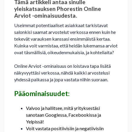
Tämä artikkeli antaa sinulle
yleiskatsauksen Phorestin Online
Arviot -ominaisuudesta.
Useimmat potentiaaliset asiakkaat tarkistavat
salonkisi saamat arvostelut verkossa ennen kuin he
tekevät varauksen kanssasi ensimmäistä kertaa.
Kuinka voit varmistaa, että heidän lukemansa arviot
ovat täsmällisiä, oikeudenmukaisia, ja kohteliaita?
Online Arviot -ominaisuus on loistava tapa lisätä
näkyvyyttäsi verkossa, nähdä kaikki arvostelusi
yhdessä paikassa ja jopa vastata niihin suoraan.
Pääominaisuudet:
Valvoo ja hallitsee, mitä yrityksestäsi
sanotaan
Googlessa
,
Facebookissa
ja
Yelpissä
!
Voit vastata positiivisiin ja negatiivisiin