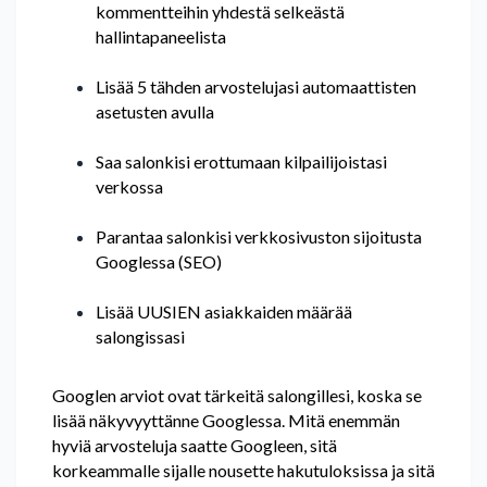
kommentteihin yhdestä selkeästä
hallintapaneelista
Lisää 5 tähden arvostelujasi automaattisten
asetusten avulla
Saa salonkisi erottumaan kilpailijoistasi
verkossa
Parantaa salonkisi verkkosivuston sijoitusta
Googlessa (SEO)
Lisää UUSIEN asiakkaiden määrää
salongissasi
Googlen arviot ovat tärkeitä salongillesi, koska se
lisää näkyvyyttänne Googlessa. Mitä enemmän
hyviä arvosteluja saatte Googleen, sitä
korkeammalle sijalle nousette hakutuloksissa ja sitä