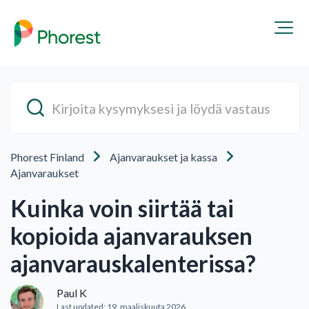
Phorest Finland
Ajanvaraukset ja kassa
Ajanvaraukset
Kuinka voin siirtää tai
kopioida ajanvarauksen
ajanvarauskalenterissa?
Paul K
Last updated:
19. maaliskuuta 2026