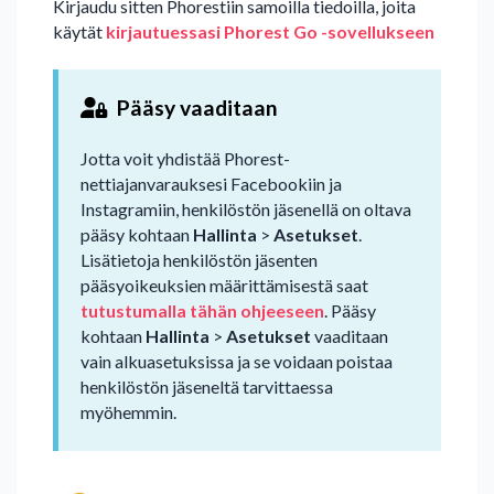
Kirjaudu sitten Phorestiin samoilla tiedoilla, joita
käytät
kirjautuessasi Phorest Go -sovellukseen
Pääsy vaaditaan
Jotta voit yhdistää Phorest-
nettiajanvarauksesi Facebookiin ja
Instagramiin, henkilöstön jäsenellä on oltava
pääsy kohtaan
Hallinta
>
Asetukset
.
Lisätietoja henkilöstön jäsenten
pääsyoikeuksien määrittämisestä saat
tutustumalla tähän ohjeeseen
. Pääsy
kohtaan
Hallinta
>
Asetukset
vaaditaan
vain alkuasetuksissa ja se voidaan poistaa
henkilöstön jäseneltä tarvittaessa
myöhemmin.