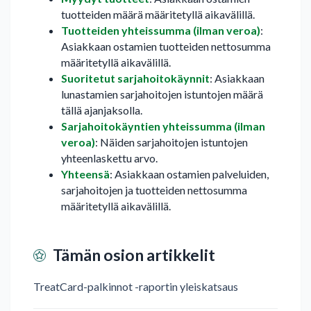
tuotteiden määrä määritetyllä aikavälillä.
Tuotteiden yhteissumma (ilman veroa)
:
Asiakkaan ostamien tuotteiden nettosumma
määritetyllä aikavälillä.
Suoritetut sarjahoitokäynnit
: Asiakkaan
lunastamien sarjahoitojen istuntojen määrä
tällä ajanjaksolla.
Sarjahoitokäyntien yhteissumma (ilman
veroa)
: Näiden sarjahoitojen istuntojen
yhteenlaskettu arvo.
Yhteensä
: Asiakkaan ostamien palveluiden,
sarjahoitojen ja tuotteiden nettosumma
määritetyllä aikavälillä.
Tämän osion artikkelit
TreatCard-palkinnot -raportin yleiskatsaus